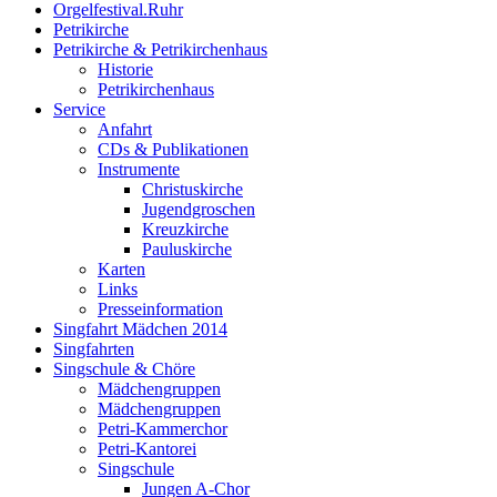
Orgelfestival.Ruhr
Petrikirche
Petrikirche & Petrikirchenhaus
Historie
Petrikirchenhaus
Service
Anfahrt
CDs & Publikationen
Instrumente
Christuskirche
Jugendgroschen
Kreuzkirche
Pauluskirche
Karten
Links
Presseinformation
Singfahrt Mädchen 2014
Singfahrten
Singschule & Chöre
Mädchengruppen
Mädchengruppen
Petri-Kammerchor
Petri-Kantorei
Singschule
Jungen A-Chor