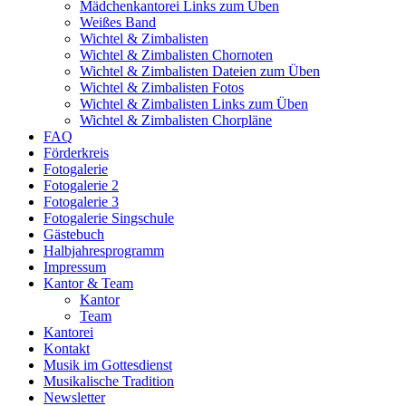
Mädchenkantorei Links zum Üben
Weißes Band
Wichtel & Zimbalisten
Wichtel & Zimbalisten Chornoten
Wichtel & Zimbalisten Dateien zum Üben
Wichtel & Zimbalisten Fotos
Wichtel & Zimbalisten Links zum Üben
Wichtel & Zimbalisten Chorpläne
FAQ
Förderkreis
Fotogalerie
Fotogalerie 2
Fotogalerie 3
Fotogalerie Singschule
Gästebuch
Halbjahresprogramm
Impressum
Kantor & Team
Kantor
Team
Kantorei
Kontakt
Musik im Gottesdienst
Musikalische Tradition
Newsletter