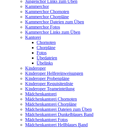
Jungenchor Links zum Üben
Kammerchor
Kammerchor Chornoten
Kammerchor Chorpläne
Kammerchor Dateien zum Üben
Kammerchor Fotos
Kammerchor Links zum Üben
Kantorei
Chornoten
Chorpläne
Fotos
Übedateien
Übelinks
Kinderoper
Kinderoper Helfereinweisungen
Kinderoper Probenpläne
Kinderoper Requisitenliste
Kinderoper Teameinteilung
Mädchenkantorei
Mädchenkantorei Chornoten
Mädchenkantorei Chorpläne
Mädchenkantorei Dateien zum Üben
Mädchenkantorei Dunkelblaues Band
Mädchenkantorei Fotos
Mädchenkantorei Hellblaues Band