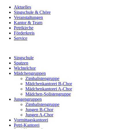
Aktuelles
Singschule & Chöre
Veranstaltungen
Kantor & Team
Petrikirche
Förderkreis
Service
Singschule
Spatzen
Wichtelchor
Mädchengruppen
Zimbalistengruppe
Mädchenkantorei B-Chor
Mädchenkantorei A-Chor
Mädchen-Solistengruppe
Jungengruppen
Zimbalistengruppe
Jungen B-Chor
Jungen A-Chor
Vormittagskantorei
Petri-Kantorei